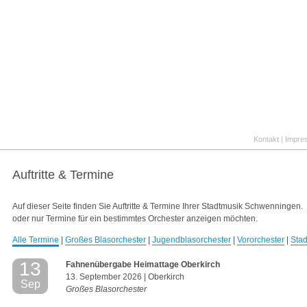
Kontakt
|
Impre
ahre
Auftritte & Termine
Auf dieser Seite finden Sie Auftritte & Termine Ihrer Stadtmusik Schwenningen. 
oder nur Termine für ein bestimmtes Orchester anzeigen möchten.
Alle Termine
|
Großes Blasorchester
|
Jugendblasorchester
|
Vororchester
|
Sta
tadtmusik
13
Fahnenübergabe Heimattage Oberkirch
13. September 2026 | Oberkirch
Sep
Großes Blasorchester