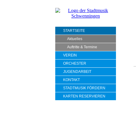
STARTSEITE
Aktuelles
Auftritte & Termine
VEREIN
ORCHESTER
J
JUGENDARBEIT
KONTAKT
STADTMUSIK FÖRDERN
KARTEN RESERVIEREN
S