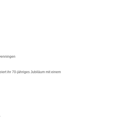
hwenningen
iert ihr 70-jähriges Jubiläum mit einem
y